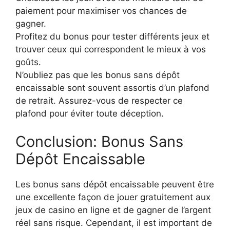
paiement pour maximiser vos chances de
gagner.
Profitez du bonus pour tester différents jeux et
trouver ceux qui correspondent le mieux à vos
goûts.
N’oubliez pas que les bonus sans dépôt
encaissable sont souvent assortis d’un plafond
de retrait. Assurez-vous de respecter ce
plafond pour éviter toute déception.
Conclusion: Bonus Sans
Dépôt Encaissable
Les bonus sans dépôt encaissable peuvent être
une excellente façon de jouer gratuitement aux
jeux de casino en ligne et de gagner de l’argent
réel sans risque. Cependant, il est important de