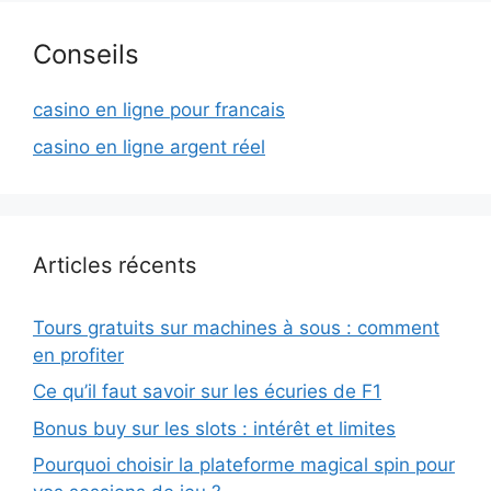
Conseils
casino en ligne pour francais
casino en ligne argent réel
Articles récents
Tours gratuits sur machines à sous : comment
en profiter
Ce qu’il faut savoir sur les écuries de F1
Bonus buy sur les slots : intérêt et limites
Pourquoi choisir la plateforme magical spin pour