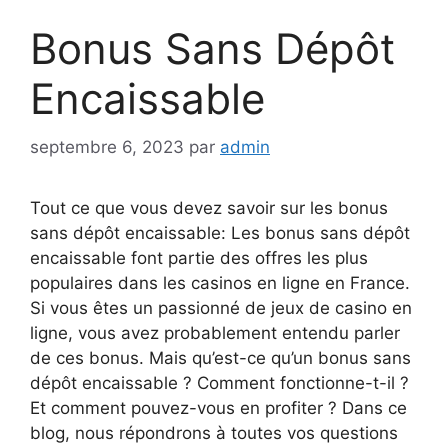
Bonus Sans Dépôt
Encaissable
septembre 6, 2023
par
admin
Tout ce que vous devez savoir sur les bonus
sans dépôt encaissable: Les bonus sans dépôt
encaissable font partie des offres les plus
populaires dans les casinos en ligne en France.
Si vous êtes un passionné de jeux de casino en
ligne, vous avez probablement entendu parler
de ces bonus. Mais qu’est-ce qu’un bonus sans
dépôt encaissable ? Comment fonctionne-t-il ?
Et comment pouvez-vous en profiter ? Dans ce
blog, nous répondrons à toutes vos questions