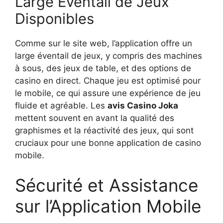
Large Éventail de Jeux
Disponibles
Comme sur le site web, l’application offre un
large éventail de jeux, y compris des machines
à sous, des jeux de table, et des options de
casino en direct. Chaque jeu est optimisé pour
le mobile, ce qui assure une expérience de jeu
fluide et agréable. Les
avis Casino Joka
mettent souvent en avant la qualité des
graphismes et la réactivité des jeux, qui sont
cruciaux pour une bonne application de casino
mobile.
Sécurité et Assistance
sur l’Application Mobile