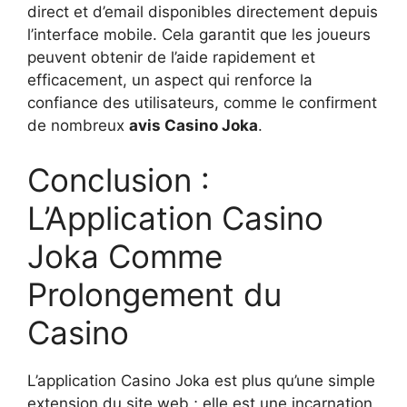
direct et d’email disponibles directement depuis
l’interface mobile. Cela garantit que les joueurs
peuvent obtenir de l’aide rapidement et
efficacement, un aspect qui renforce la
confiance des utilisateurs, comme le confirment
de nombreux
avis Casino Joka
.
Conclusion :
L’Application Casino
Joka Comme
Prolongement du
Casino
L’application Casino Joka est plus qu’une simple
extension du site web ; elle est une incarnation