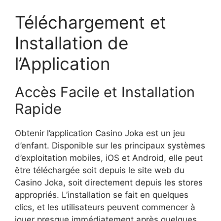
Téléchargement et
Installation de
l’Application
Accès Facile et Installation
Rapide
Obtenir l’application Casino Joka est un jeu
d’enfant. Disponible sur les principaux systèmes
d’exploitation mobiles, iOS et Android, elle peut
être téléchargée soit depuis le site web du
Casino Joka, soit directement depuis les stores
appropriés. L’installation se fait en quelques
clics, et les utilisateurs peuvent commencer à
jouer presque immédiatement après quelques