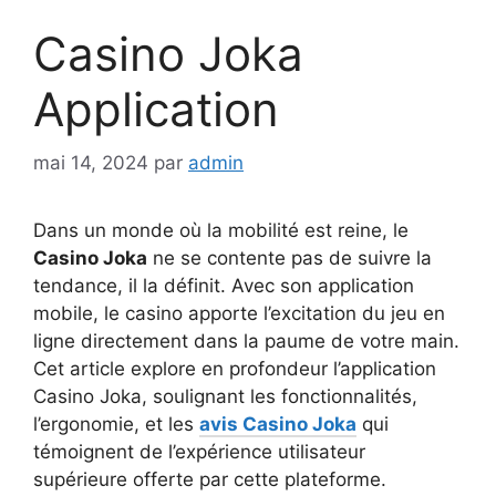
Casino Joka
Application
mai 14, 2024
par
admin
Dans un monde où la mobilité est reine, le
Casino Joka
ne se contente pas de suivre la
tendance, il la définit. Avec son application
mobile, le casino apporte l’excitation du jeu en
ligne directement dans la paume de votre main.
Cet article explore en profondeur l’application
Casino Joka, soulignant les fonctionnalités,
l’ergonomie, et les
avis Casino Joka
qui
témoignent de l’expérience utilisateur
supérieure offerte par cette plateforme.