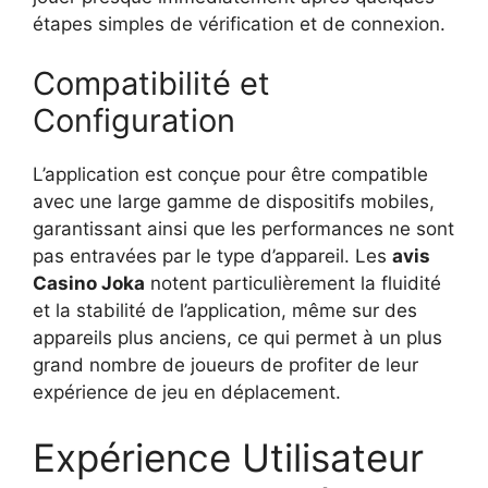
étapes simples de vérification et de connexion.
Compatibilité et
Configuration
L’application est conçue pour être compatible
avec une large gamme de dispositifs mobiles,
garantissant ainsi que les performances ne sont
pas entravées par le type d’appareil. Les
avis
Casino Joka
notent particulièrement la fluidité
et la stabilité de l’application, même sur des
appareils plus anciens, ce qui permet à un plus
grand nombre de joueurs de profiter de leur
expérience de jeu en déplacement.
Expérience Utilisateur