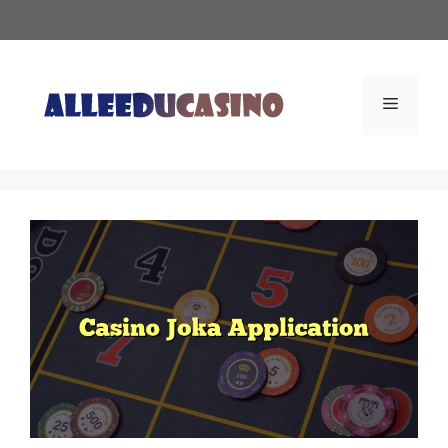
Aller
au
contenu
Menu