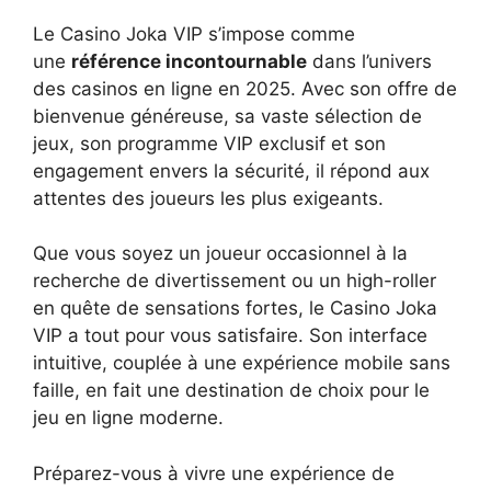
Le Casino Joka VIP s’impose comme
une
référence incontournable
dans l’univers
des casinos en ligne en 2025. Avec son offre de
bienvenue généreuse, sa vaste sélection de
jeux, son programme VIP exclusif et son
engagement envers la sécurité, il répond aux
attentes des joueurs les plus exigeants.
Que vous soyez un joueur occasionnel à la
recherche de divertissement ou un high-roller
en quête de sensations fortes, le Casino Joka
VIP a tout pour vous satisfaire. Son interface
intuitive, couplée à une expérience mobile sans
faille, en fait une destination de choix pour le
jeu en ligne moderne.
Préparez-vous à vivre une expérience de