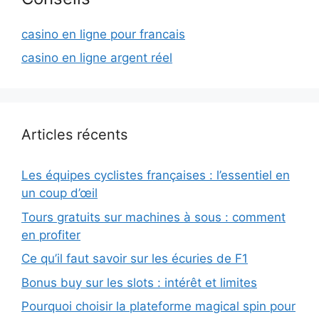
casino en ligne pour francais
casino en ligne argent réel
Articles récents
Les équipes cyclistes françaises : l’essentiel en
un coup d’œil
Tours gratuits sur machines à sous : comment
en profiter
Ce qu’il faut savoir sur les écuries de F1
Bonus buy sur les slots : intérêt et limites
Pourquoi choisir la plateforme magical spin pour