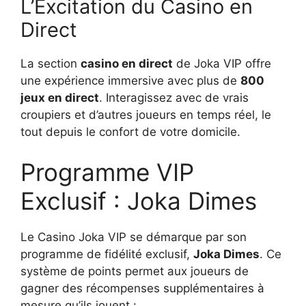
L’Excitation du Casino en
Direct
La section
casino en direct
de Joka VIP offre
une expérience immersive avec plus de
800
jeux en direct
. Interagissez avec de vrais
croupiers et d’autres joueurs en temps réel, le
tout depuis le confort de votre domicile.
Programme VIP
Exclusif : Joka Dimes
Le Casino Joka VIP se démarque par son
programme de fidélité exclusif,
Joka Dimes
. Ce
système de points permet aux joueurs de
gagner des récompenses supplémentaires à
mesure qu’ils jouent :