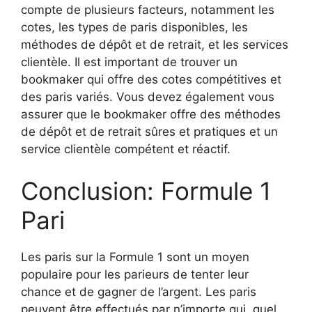
compte de plusieurs facteurs, notamment les
cotes, les types de paris disponibles, les
méthodes de dépôt et de retrait, et les services
clientèle. Il est important de trouver un
bookmaker qui offre des cotes compétitives et
des paris variés. Vous devez également vous
assurer que le bookmaker offre des méthodes
de dépôt et de retrait sûres et pratiques et un
service clientèle compétent et réactif.
Conclusion: Formule 1
Pari
Les paris sur la Formule 1 sont un moyen
populaire pour les parieurs de tenter leur
chance et de gagner de l’argent. Les paris
peuvent être effectués par n’importe qui, quel