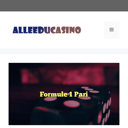
Aller
au
contenu
Menu