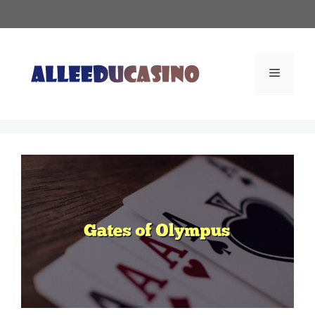
Aller
au
contenu
Menu