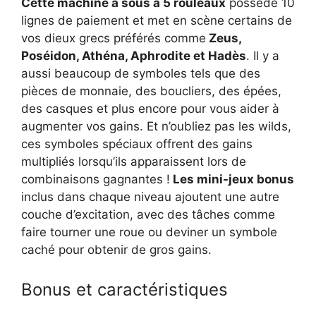
Cette machine à sous à 5 rouleaux
possède 10
lignes de paiement et met en scène certains de
vos dieux grecs préférés comme
Zeus,
Poséidon, Athéna, Aphrodite et Hadès
. Il y a
aussi beaucoup de symboles tels que des
pièces de monnaie, des boucliers, des épées,
des casques et plus encore pour vous aider à
augmenter vos gains. Et n’oubliez pas les wilds,
ces symboles spéciaux offrent des gains
multipliés lorsqu’ils apparaissent lors de
combinaisons gagnantes !
Les mini-jeux bonus
inclus dans chaque niveau ajoutent une autre
couche d’excitation, avec des tâches comme
faire tourner une roue ou deviner un symbole
caché pour obtenir de gros gains.
Bonus et caractéristiques