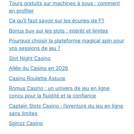
Tours gratuits sur machines à sous : comment
en profiter
Ce qu’il faut savoir sur les écuries de F1
Bonus buy sur les slots : intérêt et limites
Pourquoi choisir la plateforme magical spin pour
vos sessions de jeu ?
Slot Night Casino
Allée du Casino en 2026
Casino Roulette Astuce
Romus Casino : un univers de jeu en ligne
conçu pour la fluidité et la confiance
Captain Slots Casino : l’aventure du jeu en ligne
sans limites
Spinzz Casino