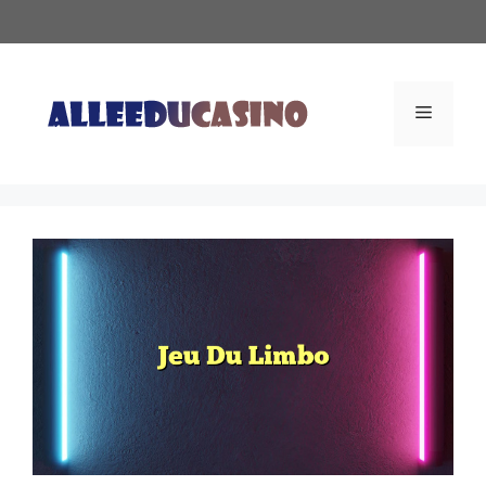
Aller
au
contenu
Menu