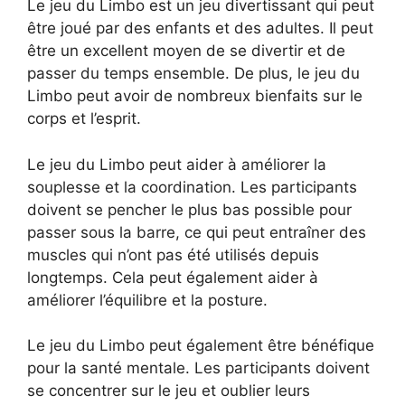
Le jeu du Limbo est un jeu divertissant qui peut
être joué par des enfants et des adultes. Il peut
être un excellent moyen de se divertir et de
passer du temps ensemble. De plus, le jeu du
Limbo peut avoir de nombreux bienfaits sur le
corps et l’esprit.
Le jeu du Limbo peut aider à améliorer la
souplesse et la coordination. Les participants
doivent se pencher le plus bas possible pour
passer sous la barre, ce qui peut entraîner des
muscles qui n’ont pas été utilisés depuis
longtemps. Cela peut également aider à
améliorer l’équilibre et la posture.
Le jeu du Limbo peut également être bénéfique
pour la santé mentale. Les participants doivent
se concentrer sur le jeu et oublier leurs