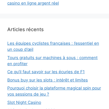
casino en ligne argent réel
Articles récents
Les équipes cyclistes françaises : l’essentiel en
un coup d’œil
Tours gratuits sur machines à sous : comment
en profiter
Ce qu’il faut savoir sur les écuries de F1
Bonus buy sur les slots : intérêt et limites
Pourquoi choisir la plateforme magical spin pour
vos sessions de jeu ?
Slot Night Casino