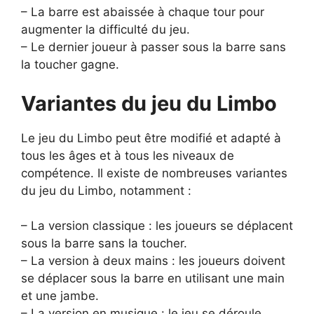
– La barre est abaissée à chaque tour pour
augmenter la difficulté du jeu.
– Le dernier joueur à passer sous la barre sans
la toucher gagne.
Variantes du jeu du Limbo
Le jeu du Limbo peut être modifié et adapté à
tous les âges et à tous les niveaux de
compétence. Il existe de nombreuses variantes
du jeu du Limbo, notamment :
– La version classique : les joueurs se déplacent
sous la barre sans la toucher.
– La version à deux mains : les joueurs doivent
se déplacer sous la barre en utilisant une main
et une jambe.
– La version en musique : le jeu se déroule