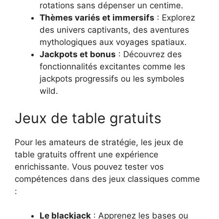
rotations sans dépenser un centime.
Thèmes variés et immersifs
: Explorez
des univers captivants, des aventures
mythologiques aux voyages spatiaux.
Jackpots et bonus
: Découvrez des
fonctionnalités excitantes comme les
jackpots progressifs ou les symboles
wild.
Jeux de table gratuits
Pour les amateurs de stratégie, les jeux de
table gratuits offrent une expérience
enrichissante. Vous pouvez tester vos
compétences dans des jeux classiques comme
:
Le blackjack
: Apprenez les bases ou