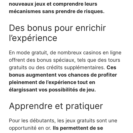
nouveaux jeux et comprendre leurs
mécanismes sans prendre de risques.
Des bonus pour enrichir
l’expérience
En mode gratuit, de nombreux casinos en ligne
offrent des bonus spéciaux, tels que des tours
gratuits ou des crédits supplémentaires.
Ces
bonus augmentent vos chances de profiter
pleinement de l’expérience tout en
élargissant vos possibilités de jeu.
Apprendre et pratiquer
Pour les débutants, les jeux gratuits sont une
opportunité en or.
Ils permettent de se