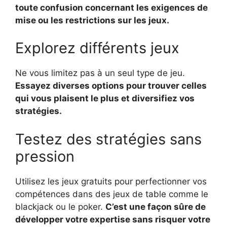
toute confusion concernant les exigences de
mise ou les restrictions sur les jeux.
Explorez différents jeux
Ne vous limitez pas à un seul type de jeu.
Essayez diverses options pour trouver celles
qui vous plaisent le plus et diversifiez vos
stratégies.
Testez des stratégies sans
pression
Utilisez les jeux gratuits pour perfectionner vos
compétences dans des jeux de table comme le
blackjack ou le poker.
C’est une façon sûre de
développer votre expertise sans risquer votre