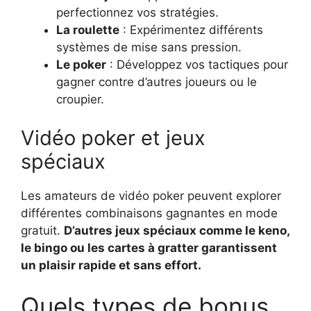
perfectionnez vos stratégies.
La roulette
: Expérimentez différents
systèmes de mise sans pression.
Le poker
: Développez vos tactiques pour
gagner contre d’autres joueurs ou le
croupier.
Vidéo poker et jeux
spéciaux
Les amateurs de vidéo poker peuvent explorer
différentes combinaisons gagnantes en mode
gratuit.
D’autres jeux spéciaux comme le keno,
le bingo ou les cartes à gratter garantissent
un plaisir rapide et sans effort.
Quels types de bonus