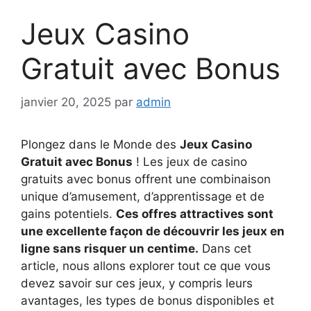
Jeux Casino
Gratuit avec Bonus
janvier 20, 2025
par
admin
Plongez dans le Monde des
Jeux Casino
Gratuit avec Bonus
! Les jeux de casino
gratuits avec bonus offrent une combinaison
unique d’amusement, d’apprentissage et de
gains potentiels.
Ces offres attractives sont
une excellente façon de découvrir les jeux en
ligne sans risquer un centime.
Dans cet
article, nous allons explorer tout ce que vous
devez savoir sur ces jeux, y compris leurs
avantages, les types de bonus disponibles et