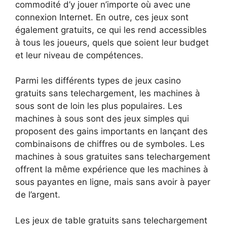
commodité d’y jouer n’importe où avec une
connexion Internet. En outre, ces jeux sont
également gratuits, ce qui les rend accessibles
à tous les joueurs, quels que soient leur budget
et leur niveau de compétences.
Parmi les différents types de jeux casino
gratuits sans telechargement, les machines à
sous sont de loin les plus populaires. Les
machines à sous sont des jeux simples qui
proposent des gains importants en lançant des
combinaisons de chiffres ou de symboles. Les
machines à sous gratuites sans telechargement
offrent la même expérience que les machines à
sous payantes en ligne, mais sans avoir à payer
de l’argent.
Les jeux de table gratuits sans telechargement