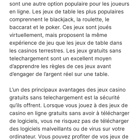
sont une autre option populaire pour les joueurs
en ligne. Les jeux de table les plus populaires
comprennent le blackjack, la roulette, le
baccarat et le poker. Ces jeux sont joués
virtuellement, mais proposent la même
expérience de jeu que les jeux de table dans
les casinos terrestres. Les jeux gratuits sans
telechargement sont un excellent moyen
d’apprendre les règles de ces jeux avant
d’engager de l’argent réel sur une table.
L’un des principaux avantages des jeux casino
gratuits sans telechargement est la sécurité
qu’ils offrent. Lorsque vous jouez à des jeux de
casino en ligne gratuits sans avoir à télécharger
de logiciels, vous ne risquez pas de télécharger
des logiciels malveillants ou de virus sur votre
ordinateur. Vous pouvez profiter de vos jeux de