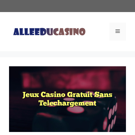
Aller
au
contenu
Menu