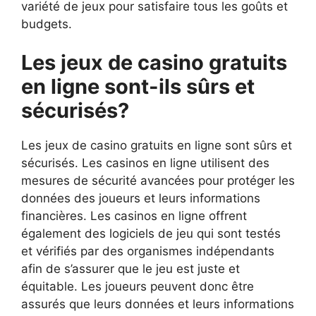
variété de jeux pour satisfaire tous les goûts et
budgets.
Les jeux de casino gratuits
en ligne sont-ils sûrs et
sécurisés?
Les jeux de casino gratuits en ligne sont sûrs et
sécurisés. Les casinos en ligne utilisent des
mesures de sécurité avancées pour protéger les
données des joueurs et leurs informations
financières. Les casinos en ligne offrent
également des logiciels de jeu qui sont testés
et vérifiés par des organismes indépendants
afin de s’assurer que le jeu est juste et
équitable. Les joueurs peuvent donc être
assurés que leurs données et leurs informations