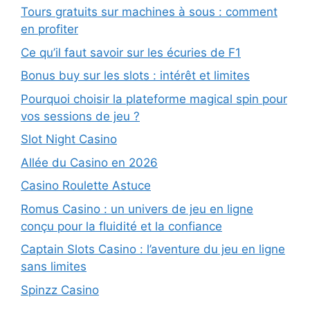
Tours gratuits sur machines à sous : comment
en profiter
Ce qu’il faut savoir sur les écuries de F1
Bonus buy sur les slots : intérêt et limites
Pourquoi choisir la plateforme magical spin pour
vos sessions de jeu ?
Slot Night Casino
Allée du Casino en 2026
Casino Roulette Astuce
Romus Casino : un univers de jeu en ligne
conçu pour la fluidité et la confiance
Captain Slots Casino : l’aventure du jeu en ligne
sans limites
Spinzz Casino