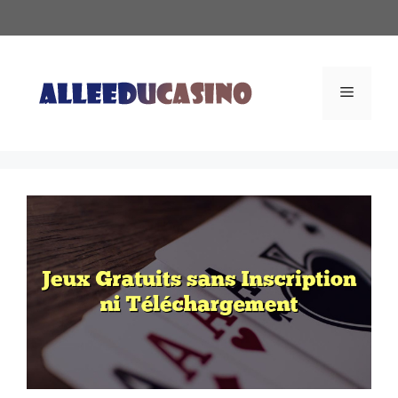
Aller
au
contenu
Menu