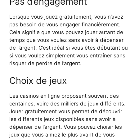
Pas d’engagement
Lorsque vous jouez gratuitement, vous n’avez
pas besoin de vous engager financièrement.
Cela signifie que vous pouvez jouer autant de
temps que vous voulez sans avoir à dépenser
de l’argent. C’est idéal si vous êtes débutant ou
si vous voulez simplement vous entraîner sans
risquer de perdre de l’argent.
Choix de jeux
Les casinos en ligne proposent souvent des
centaines, voire des milliers de jeux différents.
Jouer gratuitement vous permet de découvrir
les différents jeux disponibles sans avoir à
dépenser de l’argent. Vous pouvez choisir les
jeux que vous aimez le plus avant de vous