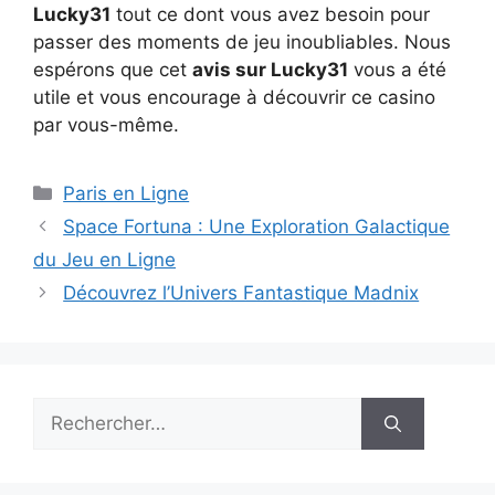
Lucky31
tout ce dont vous avez besoin pour
passer des moments de jeu inoubliables. Nous
espérons que cet
avis sur Lucky31
vous a été
utile et vous encourage à découvrir ce casino
par vous-même.
Catégories
Paris en Ligne
Space Fortuna : Une Exploration Galactique
du Jeu en Ligne
Découvrez l’Univers Fantastique Madnix
Rechercher :