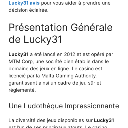
Lucky31 avis
pour vous aider à prendre une
décision éclairée.
Présentation Générale
de Lucky31
Lucky31
a été lancé en 2012 et est opéré par
MTM Corp, une société bien établie dans le
domaine des jeux en ligne. Le casino est
licencié par la Malta Gaming Authority,
garantissant ainsi un cadre de jeu sûr et
réglementé.
Une Ludothèque Impressionnante
La diversité des jeux disponibles sur
Lucky31
est l’un de ses principaux atouts. Le casino