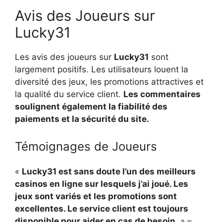
Avis des Joueurs sur
Lucky31
Les avis des joueurs sur
Lucky31
sont
largement positifs. Les utilisateurs louent la
diversité des jeux, les promotions attractives et
la qualité du service client.
Les commentaires
soulignent également la fiabilité des
paiements et la sécurité du site.
Témoignages de Joueurs
«
Lucky31 est sans doute l’un des meilleurs
casinos en ligne sur lesquels j’ai joué. Les
jeux sont variés et les promotions sont
excellentes. Le service client est toujours
disponible pour aider en cas de besoin.
» –