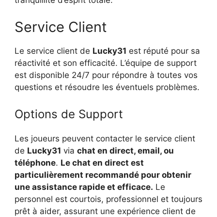
tranquillité d’esprit totale.
Service Client
Le service client de
Lucky31
est réputé pour sa
réactivité et son efficacité. L’équipe de support
est disponible 24/7 pour répondre à toutes vos
questions et résoudre les éventuels problèmes.
Options de Support
Les joueurs peuvent contacter le service client
de
Lucky31
via
chat en direct, email, ou
téléphone
.
Le chat en direct est
particulièrement recommandé pour obtenir
une assistance rapide et efficace.
Le
personnel est courtois, professionnel et toujours
prêt à aider, assurant une expérience client de