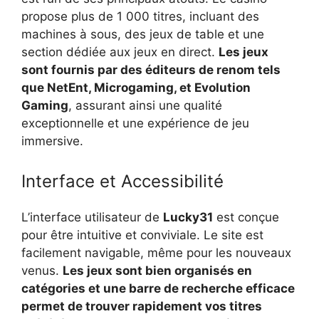
propose plus de 1 000 titres, incluant des
machines à sous, des jeux de table et une
section dédiée aux jeux en direct.
Les jeux
sont fournis par des éditeurs de renom tels
que NetEnt, Microgaming, et Evolution
Gaming
, assurant ainsi une qualité
exceptionnelle et une expérience de jeu
immersive.
Interface et Accessibilité
L’interface utilisateur de
Lucky31
est conçue
pour être intuitive et conviviale. Le site est
facilement navigable, même pour les nouveaux
venus.
Les jeux sont bien organisés en
catégories et une barre de recherche efficace
permet de trouver rapidement vos titres