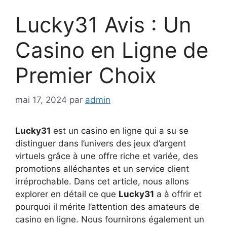
Lucky31 Avis : Un
Casino en Ligne de
Premier Choix
mai 17, 2024
par
admin
Lucky31
est un casino en ligne qui a su se
distinguer dans l’univers des jeux d’argent
virtuels grâce à une offre riche et variée, des
promotions alléchantes et un service client
irréprochable. Dans cet article, nous allons
explorer en détail ce que
Lucky31
a à offrir et
pourquoi il mérite l’attention des amateurs de
casino en ligne. Nous fournirons également un