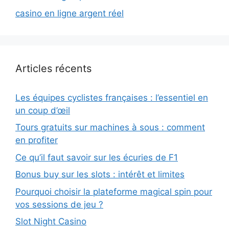
casino en ligne argent réel
Articles récents
Les équipes cyclistes françaises : l’essentiel en
un coup d’œil
Tours gratuits sur machines à sous : comment
en profiter
Ce qu’il faut savoir sur les écuries de F1
Bonus buy sur les slots : intérêt et limites
Pourquoi choisir la plateforme magical spin pour
vos sessions de jeu ?
Slot Night Casino