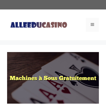
Aller
au
contenu
Menu