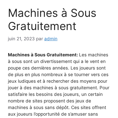
Machines à Sous
Gratuitement
juin 21, 2023
par
admin
Machines à Sous Gratuitement:
Les machines
à sous sont un divertissement qui a le vent en
poupe ces dernières années. Les joueurs sont
de plus en plus nombreux à se tourner vers ces
jeux ludiques et à rechercher des moyens pour
jouer à des machines à sous gratuitement. Pour
satisfaire les besoins des joueurs, un certain
nombre de sites proposent des jeux de
machines à sous sans dépôt. Ces sites offrent
aux joueurs l’opportunité de s’amuser sans