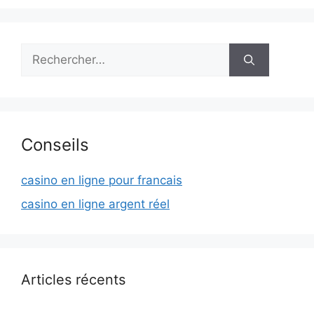
Rechercher :
Conseils
casino en ligne pour francais
casino en ligne argent réel
Articles récents