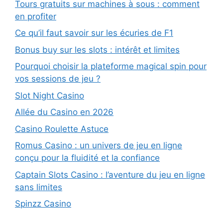
Tours gratuits sur machines à sous : comment
en profiter
Ce qu’il faut savoir sur les écuries de F1
Bonus buy sur les slots : intérêt et limites
Pourquoi choisir la plateforme magical spin pour
vos sessions de jeu ?
Slot Night Casino
Allée du Casino en 2026
Casino Roulette Astuce
Romus Casino : un univers de jeu en ligne
conçu pour la fluidité et la confiance
Captain Slots Casino : l’aventure du jeu en ligne
sans limites
Spinzz Casino