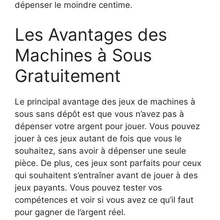
dépenser le moindre centime.
Les Avantages des
Machines à Sous
Gratuitement
Le principal avantage des jeux de machines à
sous sans dépôt est que vous n’avez pas à
dépenser votre argent pour jouer. Vous pouvez
jouer à ces jeux autant de fois que vous le
souhaitez, sans avoir à dépenser une seule
pièce. De plus, ces jeux sont parfaits pour ceux
qui souhaitent s’entraîner avant de jouer à des
jeux payants. Vous pouvez tester vos
compétences et voir si vous avez ce qu’il faut
pour gagner de l’argent réel.