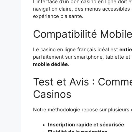
L’interface d’un bon casino en ligne doit 
navigation claire, des menus accessibles
expérience plaisante.
Compatibilité Mobil
Le casino en ligne français idéal est
enti
parfaitement sur smartphone, tablette e
mobile dédiée
.
Test et Avis : Comm
Casinos
Notre méthodologie repose sur plusieurs cr
Inscription rapide et sécurisée
Fluidité de la navigation