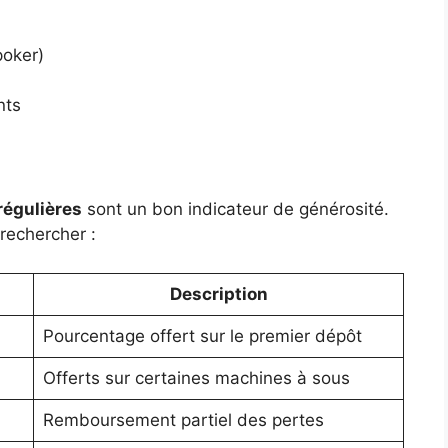
poker)
nts
régulières
sont un bon indicateur de générosité.
 rechercher :
Description
Pourcentage offert sur le premier dépôt
Offerts sur certaines machines à sous
Remboursement partiel des pertes