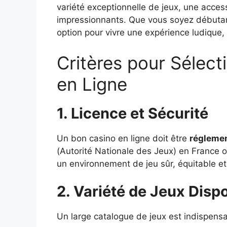
variété exceptionnelle de jeux, une acces
impressionnants. Que vous soyez débutant
option pour vivre une expérience ludique, 
Critères pour Sélect
en Ligne
1. Licence et Sécurité
Un bon casino en ligne doit être
réglemen
(Autorité Nationale des Jeux) en France 
un environnement de jeu sûr, équitable et
2. Variété de Jeux Disp
Un large catalogue de jeux est indispensab