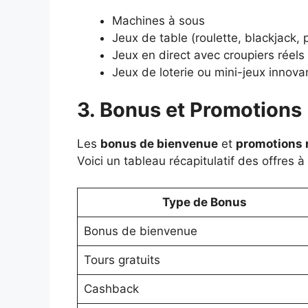
Machines à sous
Jeux de table (roulette, blackjack, 
Jeux en direct avec croupiers réels
Jeux de loterie ou mini-jeux innova
3. Bonus et Promotions
Les
bonus de bienvenue
et
promotions 
Voici un tableau récapitulatif des offres à
Type de Bonus
Bonus de bienvenue
Tours gratuits
Cashback