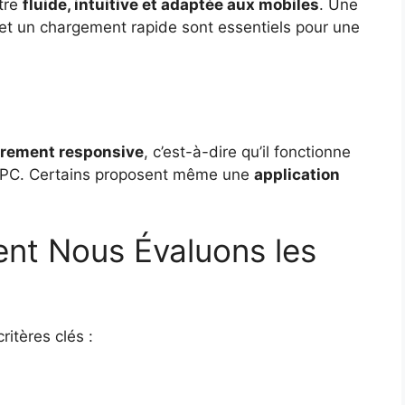
être
fluide, intuitive et adaptée aux mobiles
. Une
 et un chargement rapide sont essentiels pour une
e
erement responsive
, c’est-à-dire qu’il fonctionne
t PC. Certains proposent même une
application
ent Nous Évaluons les
itères clés :