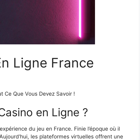
En Ligne France
ut Ce Que Vous Devez Savoir !
Casino en Ligne ?
’expérience du jeu en France. Finie l’époque où il
Aujourd’hui, les plateformes virtuelles offrent une