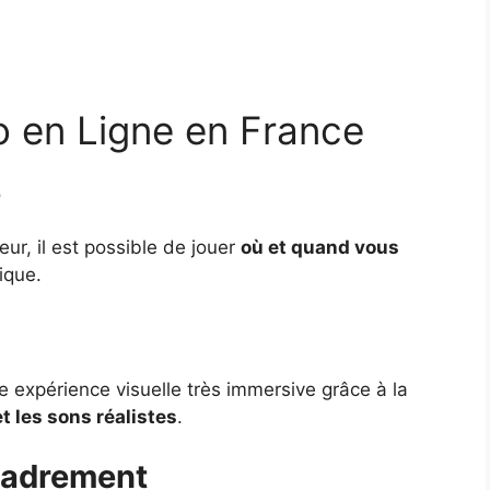
 en Ligne en France
e
r, il est possible de jouer
où et quand vous
ique.
 expérience visuelle très immersive grâce à la
t les sons réalistes
.
cadrement