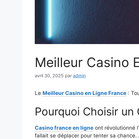
Meilleur Casino 
avril 30, 2025
par
admin
Le
Meilleur Casino en Ligne France
: To
Pourquoi Choisir un 
Casino france en ligne
ont révolutionné l
fallait se déplacer pour tenter sa chance. 