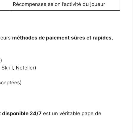
Récompenses selon l’activité du joueur
sieurs
méthodes de paiement sûres et rapides
,
)
Skrill, Neteller)
cceptées)
t disponible 24/7
est un véritable gage de