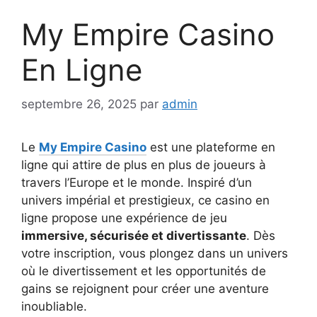
My Empire Casino
En Ligne
septembre 26, 2025
par
admin
Le
My Empire Casino
est une plateforme en
ligne qui attire de plus en plus de joueurs à
travers l’Europe et le monde. Inspiré d’un
univers impérial et prestigieux, ce casino en
ligne propose une expérience de jeu
immersive, sécurisée et divertissante
. Dès
votre inscription, vous plongez dans un univers
où le divertissement et les opportunités de
gains se rejoignent pour créer une aventure
inoubliable.