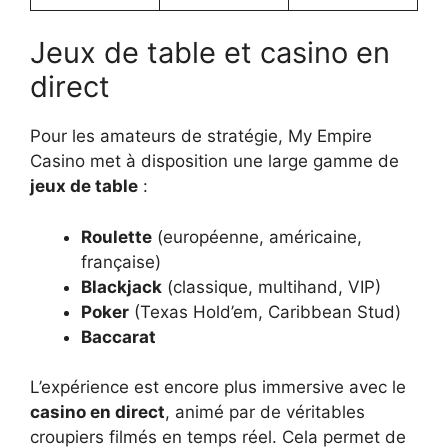
Jeux de table et casino en
direct
Pour les amateurs de stratégie, My Empire
Casino met à disposition une large gamme de
jeux de table
:
Roulette
(européenne, américaine,
française)
Blackjack
(classique, multihand, VIP)
Poker
(Texas Hold’em, Caribbean Stud)
Baccarat
L’expérience est encore plus immersive avec le
casino en direct
, animé par de véritables
croupiers filmés en temps réel. Cela permet de