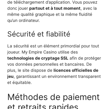
de téléchargement d’application. Vous pouvez
donc jouer
partout et à tout moment
, avec la
même qualité graphique et la même fluidité
qu’un ordinateur.
Sécurité et fiabilité
La sécurité est un élément primordial pour tout
joueur. My Empire Casino utilise des
technologies de cryptage SSL
afin de protéger
vos données personnelles et bancaires. De
plus, le site dispose de
licences officielles de
jeu
, garantissant un environnement transparent
et équitable.
Méthodes de paiement
et retraits rapides