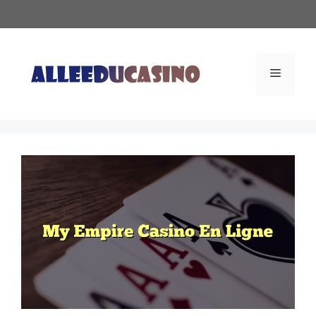
Aller
au
contenu
Menu