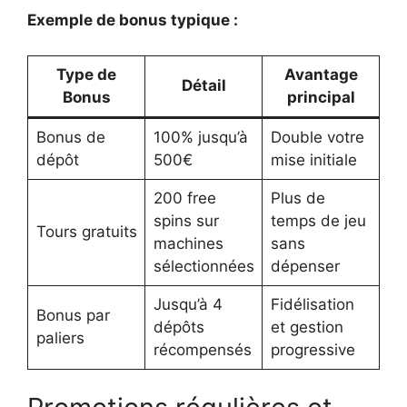
Exemple de bonus typique :
Type de
Avantage
Détail
Bonus
principal
Bonus de
100% jusqu’à
Double votre
dépôt
500€
mise initiale
200 free
Plus de
spins sur
temps de jeu
Tours gratuits
machines
sans
sélectionnées
dépenser
Jusqu’à 4
Fidélisation
Bonus par
dépôts
et gestion
paliers
récompensés
progressive