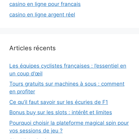
casino en ligne pour francais
casino en ligne argent réel
Articles récents
Les équipes cyclistes françaises : l’essentiel en
un coup d’œil
Tours gratuits sur machines à sous : comment
en profiter
Ce qu’il faut savoir sur les écuries de F1
Bonus buy sur les slots : intérêt et limites
Pourquoi choisir la plateforme magical spin pour
vos sessions de jeu ?