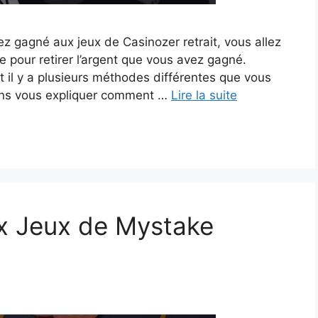
z gagné aux jeux de Casinozer retrait, vous allez
 pour retirer l’argent que vous avez gagné.
t il y a plusieurs méthodes différentes que vous
llons vous expliquer comment …
Lire la suite
ux Jeux de Mystake