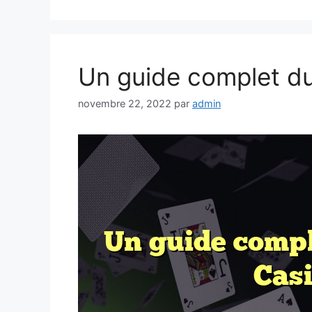
Un guide complet d
novembre 22, 2022
par
admin