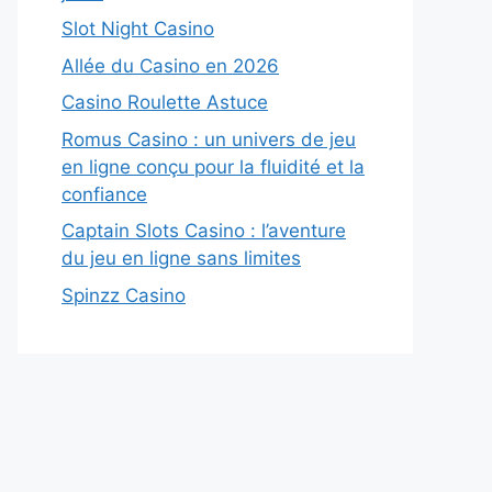
Slot Night Casino
Allée du Casino en 2026
Casino Roulette Astuce
Romus Casino : un univers de jeu
en ligne conçu pour la fluidité et la
confiance
Captain Slots Casino : l’aventure
du jeu en ligne sans limites
Spinzz Casino