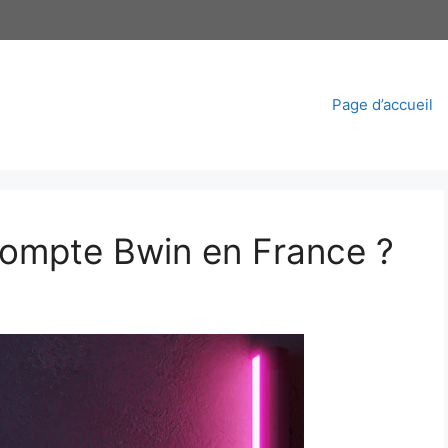
Page d’accueil
ompte Bwin en France ?