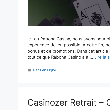
Ici, au Rabona Casino, nous avons pour obj
expérience de jeu possible. À cette fin, n
bonus et de promotions. Dans cet article
tout ce que Rabona Casino a à …
Lire la 
Catégories
Paris en Ligne
Casinozer Retrait –