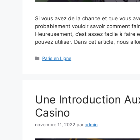
Si vous avez de la chance et que vous ave
probablement vouloir savoir comment faire
Heureusement, c’est assez facile à faire e
pouvez utiliser. Dans cet article, nous a
Catégories
Paris en Ligne
Une Introduction A
Casino
novembre 11, 2022
par
admin