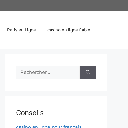
Paris en Ligne
casino en ligne fiable
Rechercher :
Conseils
casino en ligne pour francais