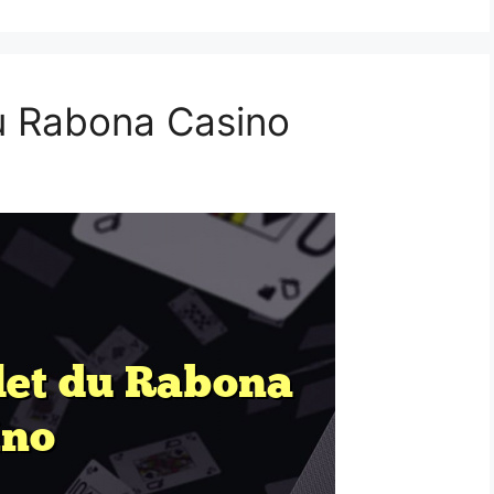
u Rabona Casino