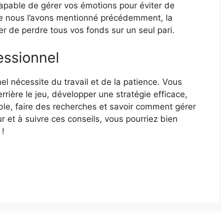
capable de gérer vos émotions pour éviter de
 nous l’avons mentionné précédemment, la
ter de perdre tous vos fonds sur un seul pari.
essionnel
l nécessite du travail et de la patience. Vous
ière le jeu, développer une stratégie efficace,
ble, faire des recherches et savoir comment gérer
dur et à suivre ces conseils, vous pourriez bien
 !