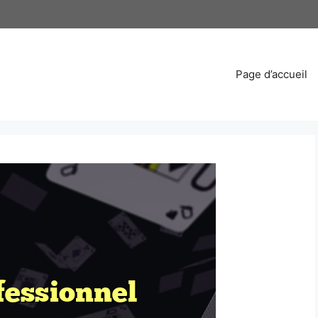
Page d’accueil