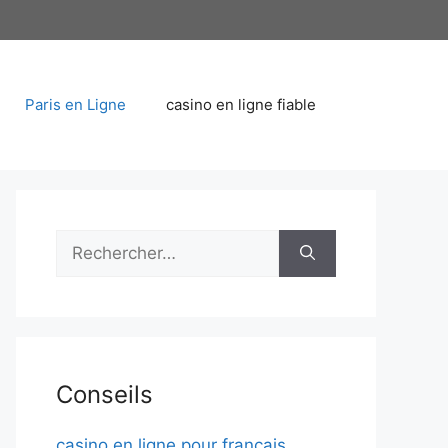
Paris en Ligne
casino en ligne fiable
Rechercher :
Conseils
casino en ligne pour francais