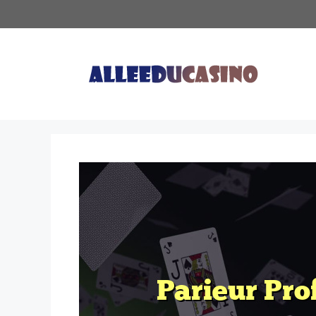
Aller
au
contenu