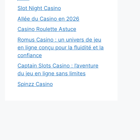
Slot Night Casino
Allée du Casino en 2026
Casino Roulette Astuce
Romus Casino : un univers de jeu
en ligne conçu pour la fluidité et la
confiance
Captain Slots Casino : l’aventure
du jeu en ligne sans limites
Spinzz Casino