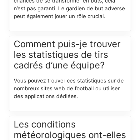
chances de se transformer en buts, cela
n’est pas garanti. Le gardien de but adverse
peut également jouer un rôle crucial.
Comment puis-je trouver
les statistiques de tirs
cadrés d’une équipe?
Vous pouvez trouver ces statistiques sur de
nombreux sites web de football ou utiliser
des applications dédiées.
Les conditions
météorologiques ont-elles