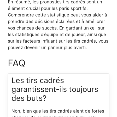
En résumé, les pronostics tirs cadrés sont un
élément crucial pour les paris sportifs.
Comprendre cette statistique peut vous aider à
prendre des décisions éclairées et à améliorer
vos chances de succès. En gardant un œil sur
les statistiques d’équipe et de joueur, ainsi que
sur les facteurs influant sur les tirs cadrés, vous
pouvez devenir un parieur plus averti.
FAQ
Les tirs cadrés
garantissent-ils toujours
des buts?
Non, bien que les tirs cadrés aient de fortes