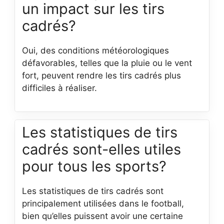
un impact sur les tirs
cadrés?
Oui, des conditions météorologiques
défavorables, telles que la pluie ou le vent
fort, peuvent rendre les tirs cadrés plus
difficiles à réaliser.
Les statistiques de tirs
cadrés sont-elles utiles
pour tous les sports?
Les statistiques de tirs cadrés sont
principalement utilisées dans le football,
bien qu’elles puissent avoir une certaine